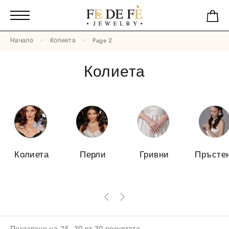
Начало
Колиета
Page 2
Колиета
Колиета
Перли
Гривни
Пръсте
Показване на 25–30 от 30 резултата