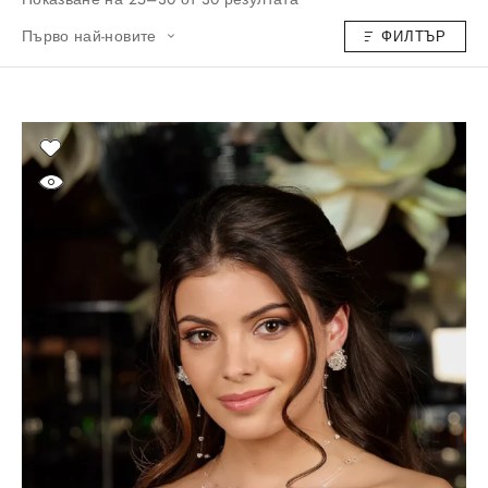
Първо най-новите
ФИЛТЪР