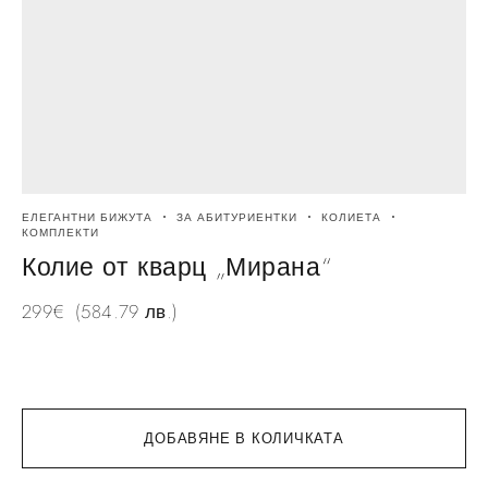
ЕЛЕГАНТНИ БИЖУТА
ЗА АБИТУРИЕНТКИ
КОЛИЕТА
А
КОМПЛЕКТИ
L
Колие от кварц „Мирана“
299
€
(584.79 лв.)
2
ДОБАВЯНЕ В КОЛИЧКАТА