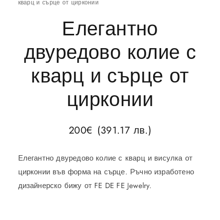
кварц и сърце от цирконии
Елегантно
двуредово колие с
кварц и сърце от
цирконии
200
€
(391.17 лв.)
Елегантно двуредово колие с кварц и висулка от
цирконии във форма на сърце. Ръчно изработено
дизайнерско бижу от FE DE FE Jewelry.