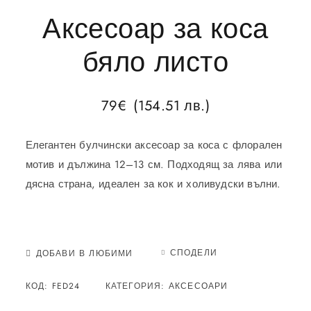
Аксесоар за коса
бяло листо
79
€
(154.51 лв.)
Елегантен булчински аксесоар за коса с флорален
мотив и дължина 12–13 см. Подходящ за лява или
дясна страна, идеален за кок и холивудски вълни.
СПОДЕЛИ
ДОБАВИ В ЛЮБИМИ
КОД:
FED24
КАТЕГОРИЯ:
АКСЕСОАРИ