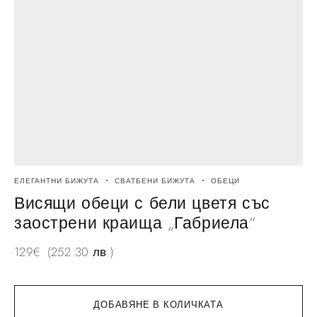
ЕЛЕГАНТНИ БИЖУТА
СВАТБЕНИ БИЖУТА
ОБЕЦИ
Е
Висящи обеци с бели цветя със
заострени краища „Габриела“
129
€
(252.30 лв.)
1
ДОБАВЯНЕ В КОЛИЧКАТА