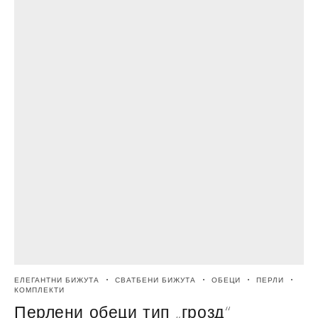
ЕЛЕГАНТНИ БИЖУТА
СВАТБЕНИ БИЖУТА
ОБЕЦИ
ПЕРЛИ
Е
КОМПЛЕКТИ
Перлени обеци тип „грозд“