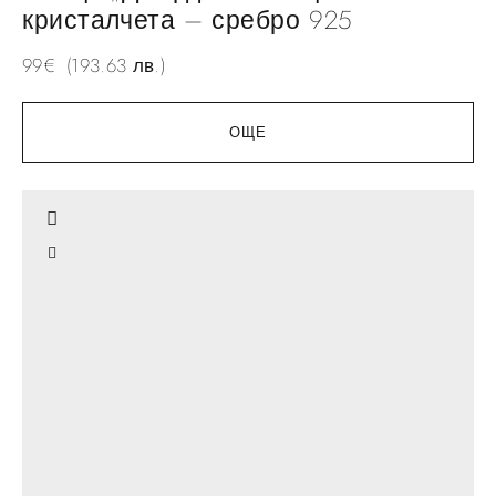
кристалчета – сребро 925
99
€
(193.63 лв.)
ОЩЕ