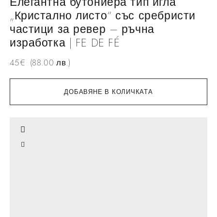
Елегантна бутониера тип игла
„Кристално листо“ със сребристи
частици за ревер – ръчна
изработка | FE DE FÉ
45
€
(88.00 лв.)
ДОБАВЯНЕ В КОЛИЧКАТА