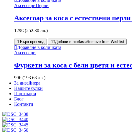
Добавяне в количката
Аксесоари
Перли
Аксесоар за коса с естествени перл
129
€
(252.30 лв.)
Бърз преглед
Добави в любими
Remove from Wishlist
Добавяне в количката
Аксесоари
Фуркети за коса с бели цветя и есте
99
€
(193.63 лв.)
За дизайнера
Нашите булки
Партньори
Блог
Контакти