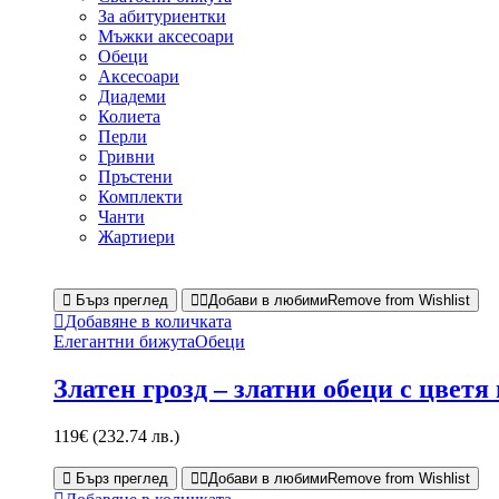
За абитуриентки
Мъжки аксесоари
Обеци
Аксесоари
Диадеми
Колиета
Перли
Гривни
Пръстени
Комплекти
Чанти
Жартиери
Бърз преглед
Добави в любими
Remove from Wishlist
Добавяне в количката
Елегантни бижута
Обеци
Златен грозд – златни обеци с цветя
119
€
(232.74 лв.)
Бърз преглед
Добави в любими
Remove from Wishlist