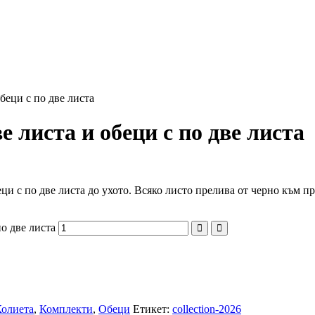
беци с по две листа
 листа и обеци с по две листа
ци с по две листа до ухото. Всяко листо прелива от черно към п
о две листа
олиета
,
Комплекти
,
Обеци
Етикет:
collection-2026