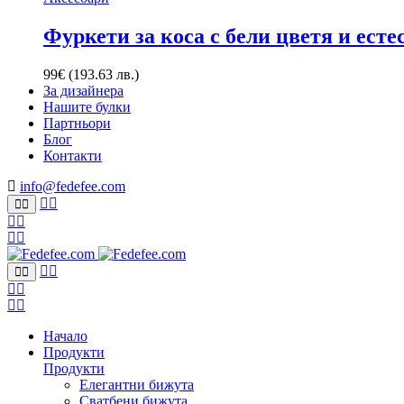
Фуркети за коса с бели цветя и есте
99
€
(193.63 лв.)
За дизайнера
Нашите булки
Партньори
Блог
Контакти
info@fedefee.com
Начало
Продукти
Продукти
Елегантни бижута
Сватбени бижута