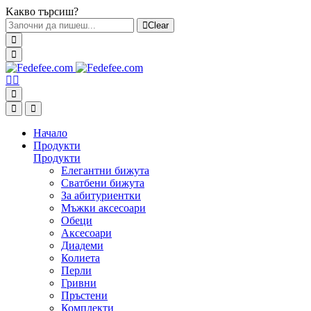
Kакво търсиш?
Clear
Начало
Продукти
Продукти
Елегантни бижута
Сватбени бижута
За абитуриентки
Мъжки аксесоари
Обеци
Аксесоари
Диадеми
Колиета
Перли
Гривни
Пръстени
Комплекти