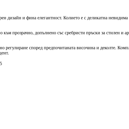
ен дизайн и фина елегантност. Колието е с деликатна невидима о
о към прозрачно, допълнено със сребристи пръски за стилен и ар
сно регулиране според предпочитаната височина и деколте. Компл
цент.
5