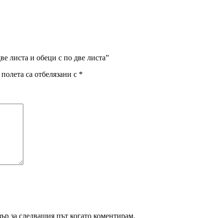
ве листа и обеци с по две листа”
полета са отбелязани с
*
зър за следващия път когато коментирам.