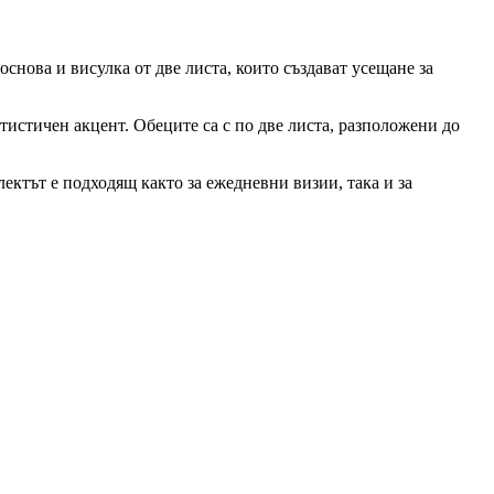
снова и висулка от две листа, които създават усещане за
тистичен акцент. Обеците са с по две листа, разположени до
ектът е подходящ както за ежедневни визии, така и за