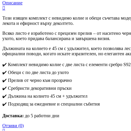
Описание
Този изящен комплект с невидимо колие и обеци съчетава модер
лекота и ефирност върху деколтето.
Всяко листо е изработено с прецизен прелив – от наситено черн
ухото, което придава балансирана и завършена визия.
Дължината на колието е 45 см с удължител, което позволява ле
официални поводи, когато искате изразителен, но елегантен ак
✔️ Комплект невидимо колие с две листа с елементи сребро S92
✔️ Обеци с по две листа до ухото
✔️ Прелив от черно към прозрачно
✔️ Сребристи декоративни пръски
✔️ Дължина на колието 45 см + удължител
✔️ Подходящ за ежедневие и специални събития
Доставка:
до 5 работни дни
Отзиви (0)