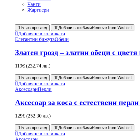
Чанти
Жартиери
Бърз преглед
Добави в любими
Remove from Wishlist
Добавяне в количката
Елегантни бижута
Обеци
Златен грозд – златни обеци с цветя
119
€
(232.74 лв.)
Бърз преглед
Добави в любими
Remove from Wishlist
Добавяне в количката
Аксесоари
Перли
Аксесоар за коса с естествени перл
129
€
(252.30 лв.)
Бърз преглед
Добави в любими
Remove from Wishlist
Добавяне в количката
Аксесоари