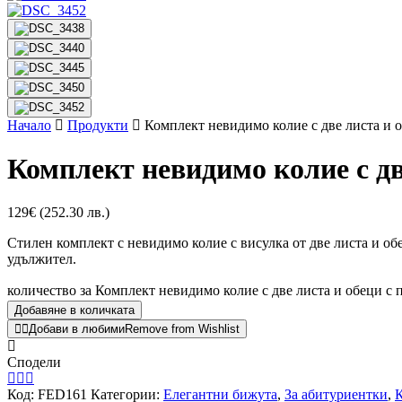
Начало
Продукти
Комплект невидимо колие с две листа и о
Комплект невидимо колие с две
129
€
(252.30 лв.)
Стилен комплект с невидимо колие с висулка от две листа и обе
удължител.
количество за Комплект невидимо колие с две листа и обеци с п
Добавяне в количката
Добави в любими
Remove from Wishlist
Сподели
Код:
FED161
Категории:
Елегантни бижута
,
За абитуриентки
,
К