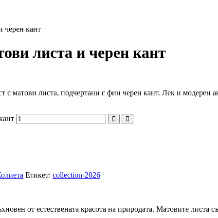
и черен кант
ови листа и черен кант
с матови листа, подчертани с фин черен кант. Лек и модерен ак
кант
олиета
Етикет:
collection-2026
хновен от естествената красота на природата. Матовите листа съ