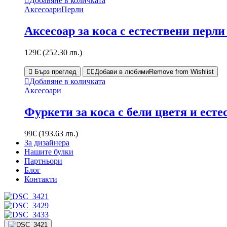
Добавяне в количката
Аксесоари
Перли
Аксесоар за коса с естествени перл
129
€
(252.30 лв.)
Бърз преглед
Добави в любими
Remove from Wishlist
Добавяне в количката
Аксесоари
Фуркети за коса с бели цветя и есте
99
€
(193.63 лв.)
За дизайнера
Нашите булки
Партньори
Блог
Контакти