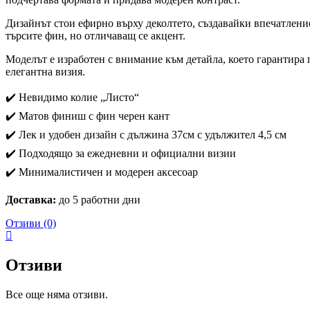
Дизайнът стои ефирно върху деколтето, създавайки впечатление
търсите фин, но отличаващ се акцент.
Моделът е изработен с внимание към детайла, което гарантира 
елегантна визия.
✔️ Невидимо колие „Листо“
✔️ Матов финиш с фин черен кант
✔️ Лек и удобен дизайн с дължина 37см с удължител 4,5 см
✔️ Подходящо за ежедневни и официални визии
✔️ Минималистичен и модерен аксесоар
Доставка:
до 5 работни дни
Отзиви (0)
Отзиви
Все още няма отзиви.