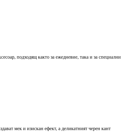
сесоар, подходящ както за ежедневие, така и за специални
здават мек и изискан ефект, а деликатният черен кант