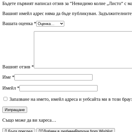
Бъдете първият написал отзив за “Невидимо колие „Листо“ с ма
Вашият имейл адрес няма да бъде публикуван.
Задължителните 
Вашата оценка
*
Вашият отзив
*
Име
*
Имейл
*
Запазване на името, имейл адреса и уебсайта ми в този брау
Също може да ви хареса…
Бърз преглед
Добави в любими
Remove from Wishlist