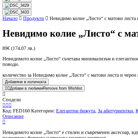
Начало
Продукти
Невидимо колие „Листо“ с матови листа 
Невидимо колие „Листо“ с мат
89
€
(174.07 лв.)
Невидимото колие „Листо“ съчетава минимализъм и елегантност 
поводи.
количество за Невидимо колие „Листо“ с матови листа и черен 
Добавяне в количката
Добави в любими
Remove from Wishlist
Сподели
Код:
FED160
Категории:
Елегантни бижута
,
За абитуриентки
,
К
Описание
Невидимото колие „Листо“ е стилен и съвременен аксесоар, вдъ
подчертава формата и придава модерен контраст.