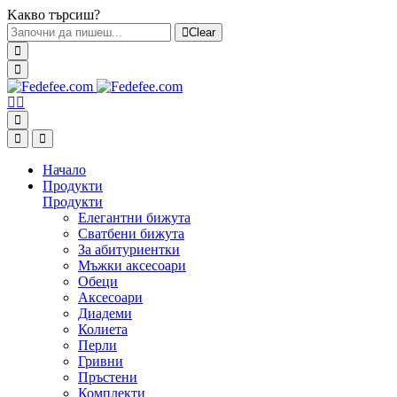
Kакво търсиш?
Clear
Начало
Продукти
Продукти
Елегантни бижута
Сватбени бижута
За абитуриентки
Мъжки аксесоари
Обеци
Аксесоари
Диадеми
Колиета
Перли
Гривни
Пръстени
Комплекти