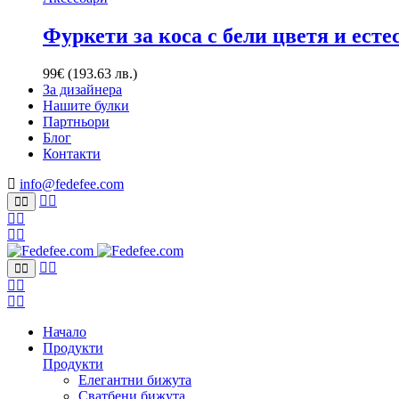
Фуркети за коса с бели цветя и есте
99
€
(193.63 лв.)
За дизайнера
Нашите булки
Партньори
Блог
Контакти
info@fedefee.com
Начало
Продукти
Продукти
Елегантни бижута
Сватбени бижута