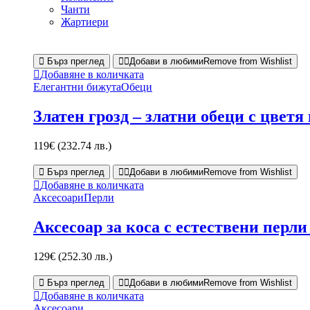
Чанти
Жартиери
Бърз преглед
Добави в любими
Remove from Wishlist
Добавяне в количката
Елегантни бижута
Обеци
Златен грозд – златни обеци с цветя
119
€
(232.74 лв.)
Бърз преглед
Добави в любими
Remove from Wishlist
Добавяне в количката
Аксесоари
Перли
Аксесоар за коса с естествени перл
129
€
(252.30 лв.)
Бърз преглед
Добави в любими
Remove from Wishlist
Добавяне в количката
Аксесоари