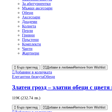
За абитуриентки
Мъжки аксесоари
Обеци
Аксесоари
Диадеми
Колиета
Перли
Гривни
Пръстени
Комплекти
Чанти
Жартиери
Бърз преглед
Добави в любими
Remove from Wishlist
Добавяне в количката
Елегантни бижута
Обеци
Златен грозд – златни обеци с цветя
119
€
(232.74 лв.)
Бърз преглед
Добави в любими
Remove from Wishlist