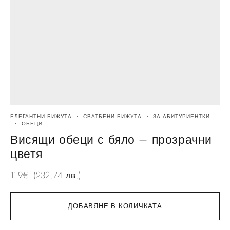
ЕЛЕГАНТНИ БИЖУТА
СВАТБЕНИ БИЖУТА
ЗА АБИТУРИЕНТКИ
Е
ОБЕЦИ
Висящи обеци с бяло – прозрачни
цветя
9
119
€
(232.74 лв.)
ДОБАВЯНЕ В КОЛИЧКАТА