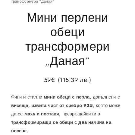
трансформери “Даная”
Мини перлени
обеци
трансформери
„Даная“
59
€
(115.39 лв.)
Фини и стилни
мини обеци с перла
, допълнени с
висяща, извита част от сребро 925
, която може
да се
махa и поставя
, превръщайки ги в
трансформиращи се обеци с два начина на
носене
.