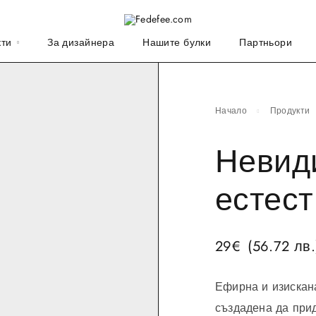
кти
За дизайнера
Нашите булки
Партньори
Начало
Продукти
Невид
естест
29
€
(56.72 лв.
Ефирна и изиска
създадена да прид