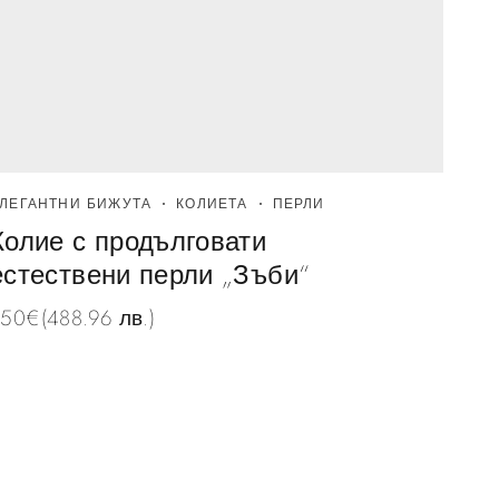
ЛЕГАНТНИ БИЖУТА
КОЛИЕТА
ПЕРЛИ
СВАТ
Колие с продълговати
Гол
естествени перли „Зъби“
с е
250
€
(488.96 лв.)
59
€