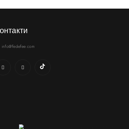
онтакти
info@fedefee.com